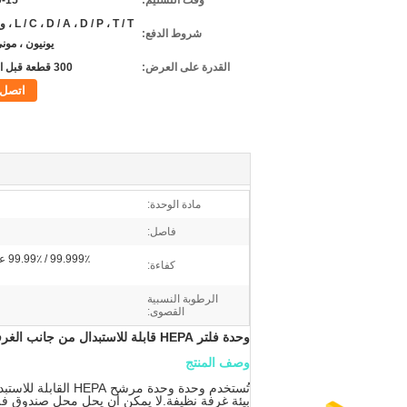
وقت التسليم:
10-15 ي
D / P ، T / T
شروط الدفع:
يونيون ، مون
القدرة على العرض:
300 قطعة قبل الأسبوع
اتصل
مادة الوحدة:
فاصل:
99.999٪ / 99.99٪ عند 0.3 ميكرومتر (طريقة عد DOP / PSL / PAO)
كفاءة:
الرطوبة النسبية
القصوى:
وحدة فلتر HEPA قابلة للاستبدال من جانب الغرفة ، فلتر هواء HEPA من الألياف الزجاجية لغرف الأبحاث
وصف المنتج
بيئة غرفة نظيفة.لا يمكن أن يحل محل صندوق فلتر 