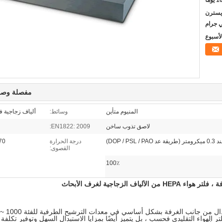
ومًا
L / C ، D / A ،  ، ويسترن
ي جرام
مفصلة وصف
المنيوم متأين
وسائط:
ألياف زجاجية فا
لاصق تذوب ساخن
EN1822: 2009:
درجة الحرارة
70 درجة مئو
القصوى:
100٪
الهواء التقليدي فحسب ، بل يتميز أيضًا بمزايا الاستبدال السهل وتوفير تكلفة ا