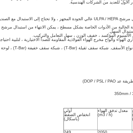
ر الأول للعديد من الشركات الهندسية.
1. حماية البيئة والتكلفة المنخفضة: يمكن استبدال مرشح ULPA / HEPA عالي الجودة المجهز ، ولا تحتاج إلى الاستبدال مع ا
الهواء وألواح مخرج الهواء الفولاذية المقاومة للصدأ الاختيارية ، لتلبية احتياج
معدل تدفق الهواء
أولي
(m3 / h)
انخفاض الضغط
(باسكال)
249
2050