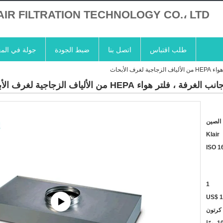
AIR FILTRATION TECHNOLOGY CO.، LTD
طلب اقتباس
اتصل بنا
ضبط الجودة
جولة في الم
الصين
Klair
ISO 1
1
US$ 1
كرتون