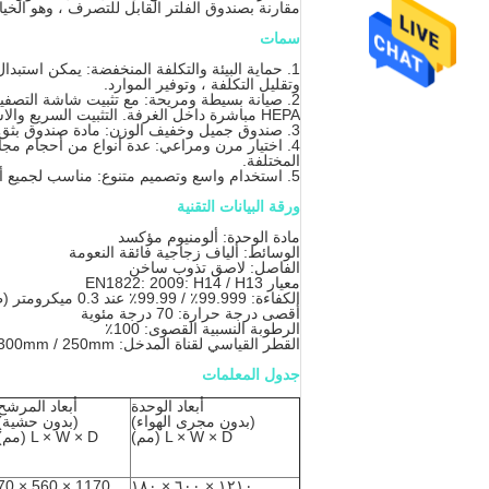
مقارنة بصندوق الفلتر القابل للتصرف ، وهو الخيا
سمات
وتقليل التكلفة ، وتوفير الموارد.
HEPA مباشرة داخل الغرفة. التثبيت السريع والاستبدال السهل.
3. صندوق جميل وخفيف الوزن: مادة صندوق بثق الألمنيوم المؤكسد ، خفيف الوزن ، سهل التعامل والتركيب.
4. اختيار مرن ومراعي: عدة أنواع من أحجام مجاري 
المختلفة.
5. استخدام واسع وتصميم متنوع: مناسب لجميع أنواع الأسقف. شبكة سقف ثقيلة (T-Bar) ، شبكة سقف خفيفة (T-Bar) ، لوحة سقف.
ورقة البيانات التقنية
مادة الوحدة: ألومنيوم مؤكسد
الوسائط: ألياف زجاجية فائقة النعومة
الفاصل: لاصق تذوب ساخن
معيار EN1822: 2009: H14 / H13
الكفاءة: 99.999٪ / 99.99٪ عند 0.3 ميكرومتر (طريقة عد DOP / PSL / PAO)
أقصى درجة حرارة: 70 درجة مئوية
الرطوبة النسبية القصوى: 100٪
القطر القياسي لقناة المدخل: 350mm / 300mm / 250mm
جدول المعلمات
أبعاد الوحدة
أبعاد المرشح
(بدون مجرى الهواء)
(بدون حشية)
L × W × D (مم)
L × W × D (مم)
1170 × 560 × 70
١٢١٠ × ٦٠٠ × ١٨٠