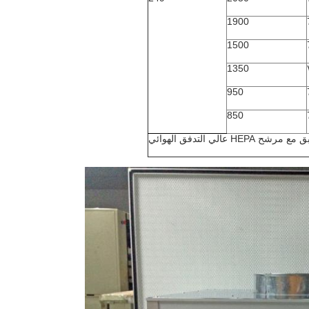
1900
1500
1350
950
850
مرشح HEPA عالي التدفق الهوائي