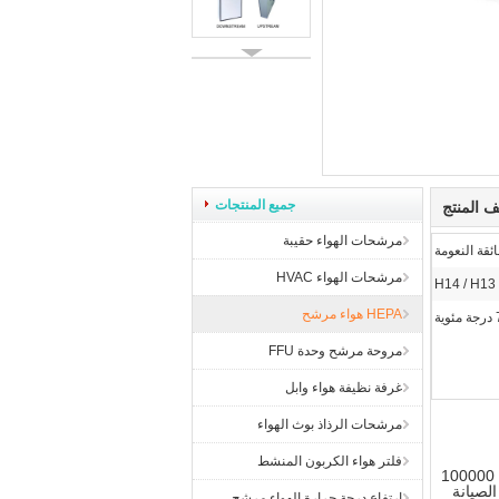
جميع المنتجات
 المنتج
مرشحات الهواء حقيبة
ئقة النعومة
مرشحات الهواء HVAC
H14 / H13
HEPA هواء مرشح
ية
مروحة مرشح وحدة FFU
غرفة نظيفة هواء وابل
مرشحات الرذاذ بوث الهواء
فلتر هواء الكربون المنشط
تُستخدم وحدة وحدة مرشح HEPA القابلة للاستبدال من جانب الغرفة بشكل أساسي في معدات الترشيح الطرفية للفئة 1000 ~ 100000
لصيانة
ارتفاع درجة حرارة الهواء مرشح