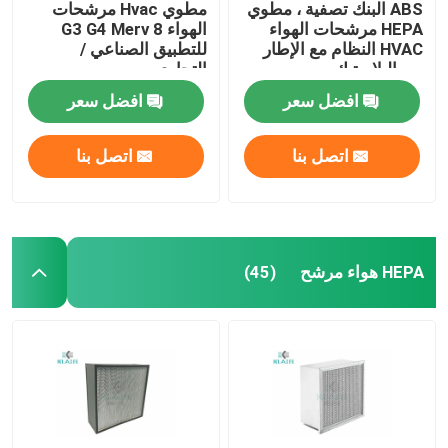
ABS البنك تصفية ، مطوي
مطوي Hvac مرشحات
HEPA مرشحات الهواء
الهواء G3 G4 Merv 8
HVAC النظام مع الإطار
للتطبيق الصناعي /
من البلاستيك
التجاري
افضل سعر
افضل سعر
اتصل بنا
اتصل بنا
HEPA هواء مرشح
(45)