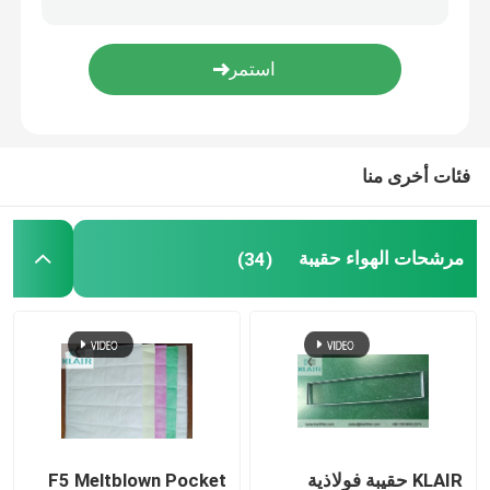
تدفق الصفحي مجلس الوزراء
مربع تمرير
فئات أخرى منا
مرشحات الهواء حقيبة
(34)
KLAIR حقيبة فولاذية
F5 Meltblown Pocket