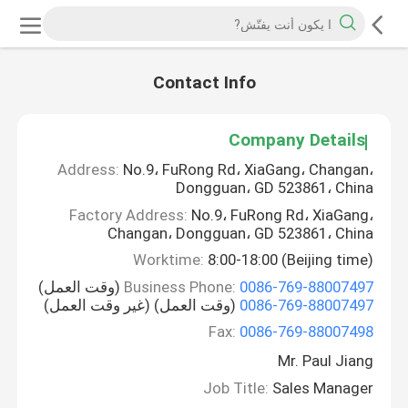
Contact Info
Company Details
Address:
No.9، FuRong Rd، XiaGang، Changan،
Dongguan، GD 523861، China
Factory Address:
No.9، FuRong Rd، XiaGang،
Changan، Dongguan، GD 523861، China
Worktime:
8:00-18:00 (Beijing time)
0086-769-88007497
Business Phone:
(وقت العمل)
0086-769-88007497
(وقت العمل) (غير وقت العمل)
Fax:
0086-769-88007498
Mr. Paul Jiang
Job Title:
Sales Manager