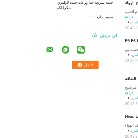
خدمة سريعة جدا ورعاية جيدة لأوامري.
شكرا لكم!
دم أقصى
—— سينثيا بالي
..
قراءة
لمزيد
ابن دردش الآن
ن مواد تصفية حقيبة من
لمزيد
خدم فلتر الكيس الترشيح
..
قراءة
لمزيد
 تكييف الهواء
لمزيد