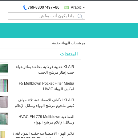
86--769-88007497
Arabic
search
مرشحات الهواء حقيبة
المنتجات
KLAIR حقيبة فولاذية مجلفنة بفلتر هواء
جيب إطار مرشح الجيب
F5 Meltblown Pocket Filter Media
لمكيف الهواء HVAC
KLAIR الألياف الاصطناعية ثلاثة حواف
كيس ملحوم مرشح الهواء وسائل الإعلام
لفة M5 M6 F7 F8 F9
الصناعية HVAC EN 779 Meltblown
وسائل الإعلام مرشح الهواء
فلاتر الهواء الاصطناعية حقيبة المواد لفة /