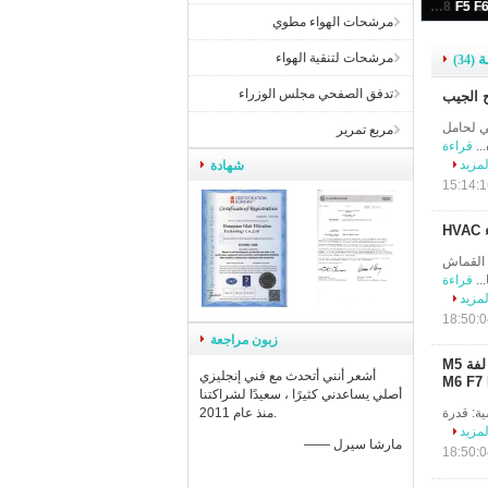
KLAIR الألياف الاصطناعية ثلاثة حواف كيس ملحوم مرشح الهواء وسائل الإعلام لفة M5 M6 F7 F8 F9
مرشحات الهواء مطوي
مرشحات لتنقية الهواء
ة
(34)
تدفق الصفحي مجلس الوزراء
لي لحامل
مربع تمرير
قراءة
لمزيد
شهادة
د الطبقات من القماش
قراءة
لمزيد
زبون مراجعة
KLAIR الألياف الاصطناعية ثلاثة حواف كيس ملحوم مرشح الهواء وسائل الإعلام لفة M5
أشعر أنني أتحدث مع فني إنجليزي
M6 F7 
أصلي يساعدني كثيرًا ، سعيدًا لشراكتنا
M5 M6 F7 F8 F9 الخصائص الرئيسية: قدرة
منذ عام 2011.
لمزيد
—— مارشا سيرل