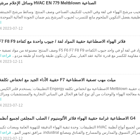
الصناعية HVAC EN 779 Meltblown وسائل الإعلام مرشح الهواء
جيب مرشح الهواء في لفة وفي الجيب للتكييف الصناعي وصف المنتج: وسائط مرشح الجيبتق
ظيفية.بفضل التكوين الملحوم مانع للتسرب لجيوب المرشح.يتم ضمان الجودة العالية الموحدة .
ا
2023-07-12 20:43:34
فلاتر الهواء الاصطناعية حقيبة المواد لفة / جيوب واحدة مع كفاءة F5 F6 F7 F8 F9
فلتر الهواء كيس فلتر المواد في لفة أو في واحد جيوب الكفاءة F5 F6 F7 F8 F9 وصف المنتج: مصنوعة م
 مقاومة للكسر مع قدرة عالية عقد الغبار. يمكن أن يكون طبقة واحدة أو طبقة مزدو...
قراءة ا
2023-12-11 18:50:04
ميلت مهب تصفية الاصطناعية F7 حقيبة الأداء الجيد مع انخفاض تكلفة الطاقة
كلير جيد الأداء مرشحات حقيبة Meltblown الاصطناعية مع انخفاض تكلفة Engergy التطبيقات: يست
 معالجة الهواء والوحدات من أي نوع كما هو الحال في المباني التجارية والمستشفيات ومراك.
ا
2023-07-12 20:43:34
G4 الاصطناعية غرامة حقيبة الهواء فلاتر الألومنيوم / الصلب المجلفن لجميع أنظمة Hvac
تصفية جيب رقيق وخشن لجميع أنواع أنظمة HVAC التطبيقات: وحدة تنقية الهواء الدقيقة للتهوية العامة ومعدات
تسوق والمدارس والمسارح والفنادق ومصانع industiral. مرافق تجهيز المو...
قراءة ا
2023-07-12 20:43:33