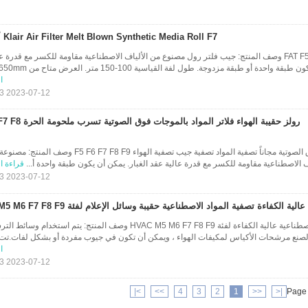
Klair Air Filter Melt Blown Synthetic Media Roll F7 أداء جيد
تصفية FAT F5 F6 F7 F8 F9 وصف المنتج: جيب فلتر رول مصنوع من الألياف الاصطناعية مقاومة للكسر مع قدرة 
 واحدة أو طبقة مزدوجة. طول لفة القياسية 100-150 متر. العرض متاح من 650mm...
ا
2023-07-12 20:43:33
رولز حقيبة الهواء فلاتر المواد بال
تصفية بالموجات فوق الصوتية مجاناً تصفية المواد تصفية جيب تصفية الهواء 6 F7 F8 F9
ف الاصطناعية مقاومة للكسر مع قدرة عالية عقد الغبار. يمكن أن يكون طبقة واحدة أ...
قراءة ا
2023-07-12 20:43:33
عالية الكفاءة تصفية المواد الاصطناعية حقيبة وسائل الإعلام لفئة HVAC M5 M6 F7 F8 F9
وسائط مرشح الأكياس الاصطناعية عالية الكفاءة لفئة HVAC M5 M6 F7 F8 F9 وصف المنتج: يتم استخد
لصنع مرشحات الأكياس لمكيفات الهواء ، ويمكن أن تكون في جيوب مفردة أو بشكل لفات.تت.
ا
2023-07-12 20:43:33
>|
>>
4
3
2
1
<<
|<
Page 