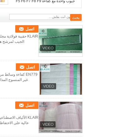
جيوب واحدة مع كفاءة F5 F6 F7 F8 F9
اتصل
KLAIR حقيبة فولاذ
الجيب لمرشح هواء الكيس.المواد عالية
اتصل
غير المنسوج المذاب والنسيج المركب PP + PET. لا انبع
اتصل
عالية على الاحتفاظ 