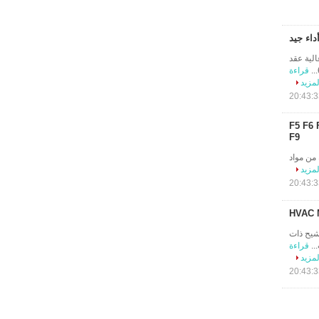
عالية عقد
قراءة
لمزيد
موجات فوق الصوتية تسرب ملحومة الحرة F5 F6 F7 F8
F9
F5 F وصف المنتج: مصنوعة من مواد
لمزيد
ام وسائط الترشيح ذات
..
قراءة
لمزيد