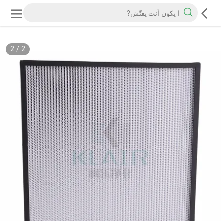
2
/
2