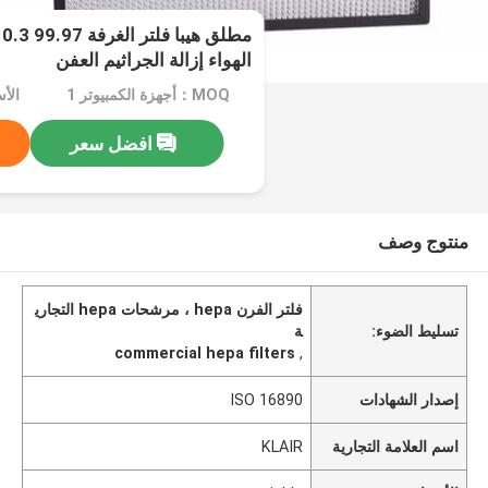
م
الهواء إزالة الجراثيم العفن
MOQ：أجهزة الكمبيوتر 1
الأسعا
افضل سعر
منتوج وصف
فلتر الفرن hepa ، مرشحات hepa التجاري
تسليط الضوء:
ة
commercial hepa filters
,
إصدار الشهادات
ISO 16890
اسم العلامة التجارية
KLAIR