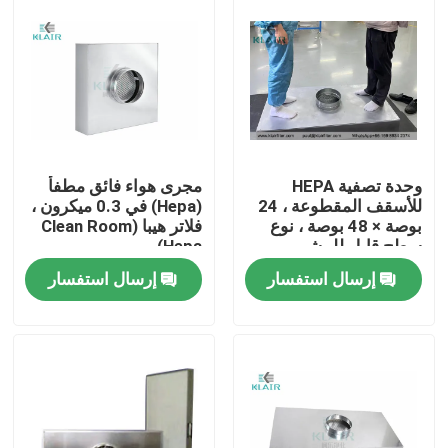
وحدة تصفية HEPA
مجرى هواء فائق مطفأ
للأسقف المقطوعة ، 24
(Hepa) في 0.3 ميكرون ،
بوصة × 48 بوصة ، نوع
فلاتر هيبا (Clean Room
سطح قابل للمشي
Hepa)
إرسال استفسار
إرسال استفسار
الصفحة الرئيسية
منتجات
معلومات عنا