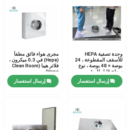
وحدة تصفية HEPA
مجرى هواء فائق مطفأ
للأسقف المقطوعة ، 24
(Hepa) في 0.3 ميكرون ،
بوصة × 48 بوصة ، نوع
فلاتر هيبا (Clean Room
سطح قابل للمشي
Hepa)
إرسال استفسار
إرسال استفسار
الصفحة الرئيسية
منتجات
معلومات عنا