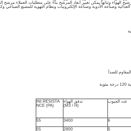
 الهواء وثباتها.يمكن تغيير أبعاد المرشح بناءً على متطلبات العملاء.مرشح ال
الغذائية وصناعة الأدوية وصناعة الإلكترونيات ونظام التهوية للمصنع الصناعي وك
المقاوم للصدأ
وية
عدد الجيوب
تدفق الهواء
INI.RESISTA
NCE (PA)
(M3 / H)
55
3400
6
55
2800
5