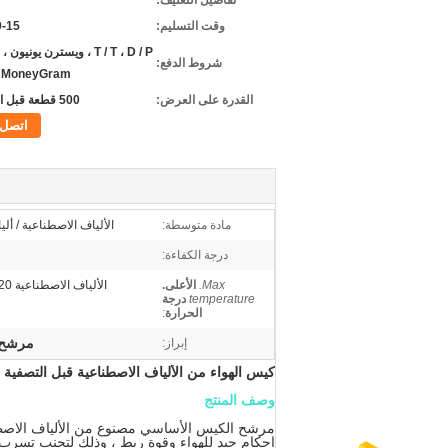
تفاصيل التغليف:
وقت التسليم:
10-15 ي
شروط الدفع:
 ، MoneyGram
القدرة على العرض:
500 قطعة قبل الأسبوع
اتصل
مادة متوسطة:
الألياف الاصطناعية / ألي
درجة الكفاءة:
Max.
الأعلى.
الألياف الاصطناعية 120 درجة مئوية
temperature
درجة
الحرارة
:
مرشح ا
إبراز:
كيس الهواء من الألياف الاصطناعية قبل التصفية ل
وصف المنتج
مرشح الكيس الأساسي مصنوع من الألياف الاصطناعية 
إحكام جيد للهواء وقوة ربط ، وذلك لتجنب تسرب ال