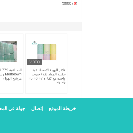
/ 3000)
0
(
فلاتر الهواء الاصطناعية
الصناعية
حقيبة المواد لفة / جيوب
tblown
واحدة مع كفاءة F5 F6 F7
مرشح الهواء
F8 F9
خريطة الموقع
إتصال
جولة في المع