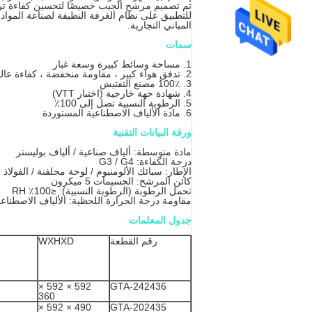
تم تصميم مرشح الجيب خصيصًا لتحسين كفاءة ترشيح
للتطبيق على نظام الغرفة النظيفة لصناعة المواد 
المباني التجارية.
سمات
1. مساحة وسائط كبيرة وسعة غبار
2. تدفق هواء كبير ، مقاومة منخفضة ، كفاءة عالية
3. 100٪ مصنع التفتيش
4. شهادة جهة خارجية (اختبار VTT)
5. الرطوبة النسبية تصل إلى 100٪
6. مادة الألياف الاصطناعية المستوردة
ورقة البيانات التقنية
مادة متوسطة: ألياف صناعية / ألياف بوليستر
درجة الكفاءة: G3 / G4
الإطار: سبائك الألومنيوم / لوحة مجلفنة / الفولاذ 
كائن المرشح: الجسيمات 5 ميكرون
تحمل الرطوبة (الرطوبة النسبية): ≤100٪ RH
مقاومة درجة الحرارة اللحظية: الألياف الاصطناعية 120 درجة مئ
جدول المعلمات
رقم القطعة
WXHXD
592 × 592 ×
GTA-242436
360
490 × 592 ×
GTA-202435