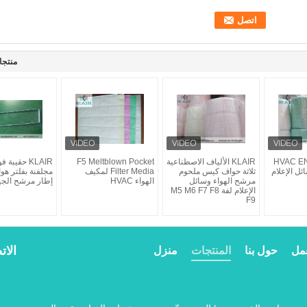
منتجا
 HVAC EN 779
KLAIR الألياف الاصطناعية
F5 Meltblown Pocket
KLAIR حقيبة ف
Mel وسائل الإعلام
ثلاثة حواف كيس ملحوم
Filter Media لمكيف
مجلفنة بفلتر هو
مرشح الهواء وسائل
الهواء HVAC
إطار مرشح الج
الإعلام لفة M5 M6 F7 F8
F9
الات
مل
حول بنا
المنتجات
منزل