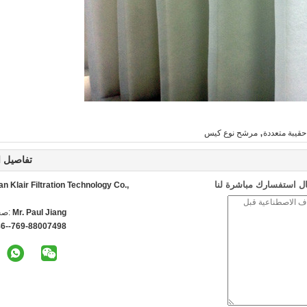
,
حقيبة متعددة
مرشح نوع كيس
تفاصيل ا
ل استفسارك مباشرة لنا
 Klair Filtration Technology Co.,
Mr. Paul Jiang
اتص
86--769-88007498