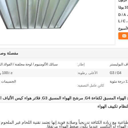
كرتون
ومًا
T / T ، D / P ، ويسترن يونيون ، D / A ،
L / C
مفصلة وصف
اف البوليستر
إطار:
سبائك الألومنيوم / لوحة مجلفنة / الفولاذ ا
G3 / G4
الأعلى. رطوبة:
≤ 100٪ رطوبة نسبية
الجسيمات ≥ 5 ميكر
كائن عامل التصفية:
لهواء المسبق لكفاءة G4
مرشح الهواء المسبق G3
فلاتر هواء كيس الألياف ا
,
,
نظام تكييف الهواء
مع زيادة الكثافة تدريجياً وصلابة قوية.إنها تعتمد تقنية اللحام غير الملحوم و
هواء أو التكسير عندما يكون ضغط الهواء مرتفعًا.