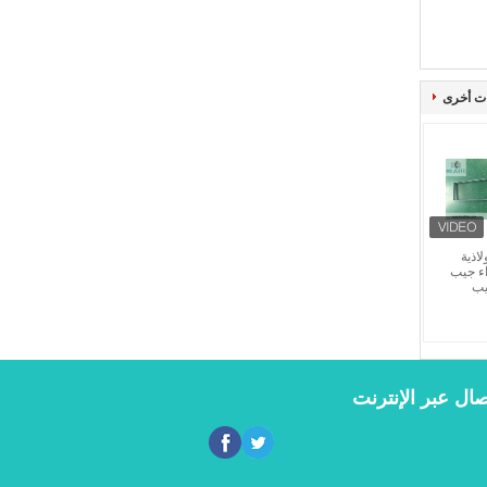
ت أخرى
ولاذية
اء جيب
يب
صال عبر الإنترنت