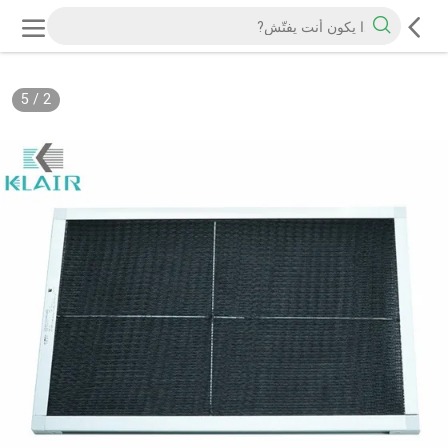
5
/
2