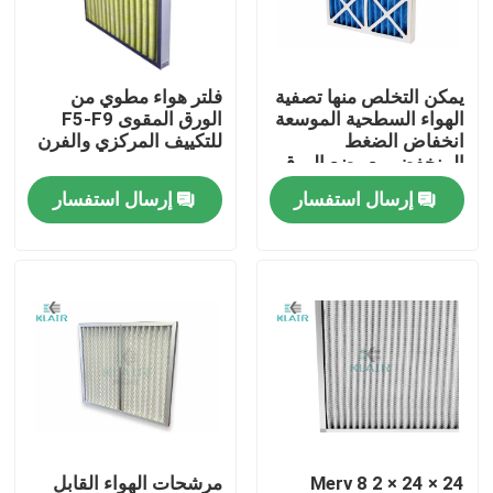
جولة في المعمل
يمكن التخلص منها تصفية
فلتر هواء مطوي من
الهواء السطحية الموسعة
الورق المقوى F5-F9
مراقبة الجودة
انخفاض الضغط
للتكييف المركزي والفرن
المنخفض مع وضع الورق
المقوى الرطب
إرسال استفسار
إرسال استفسار
اتصل بنا
اطلب اقتباس
مرشحات الهواء حقيبة
مرشحات الهواء HVAC
HEPA هواء مرشح
24 × 24 × 2 Merv 8
مرشحات الهواء القابل