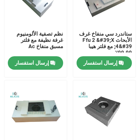
جولة في المعمل
ستاندرد سي منفاخ غرف
نظم تصفية الألومنيوم
مراقبة الجودة
الأبحاث Ffu 2 &#39;X
غرفة نظيفة مع فلتر
4&#39; مع فلتر هيبا
مسبق منفاخ Ac
99.99٪
اتصل بنا
إرسال استفسار
إرسال استفسار
اطلب اقتباس
مرشحات الهواء حقيبة
مرشحات الهواء HVAC
HEPA هواء مرشح