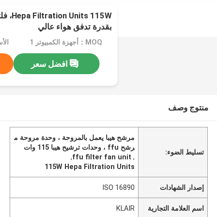
ts 115W
بقدرة تدفق هواء عالي
MOQ：أجهزة الكمبيوتر 1
الأسعا
افضل سعر
منتوج وصف
مرشح هيبا يعمل بالمروحة ، وحدة مروحة م
رشح ffu ، وحدات ترشيح هيبا 115 وات
تسليط الضوء:
,
ffu filter fan unit
,
115W Hepa Filtration Units
إصدار الشهادات
ISO 16890
اسم العلامة التجارية
KLAIR