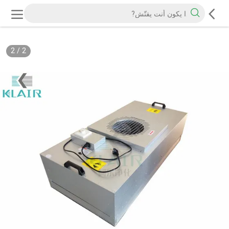
2
/
2