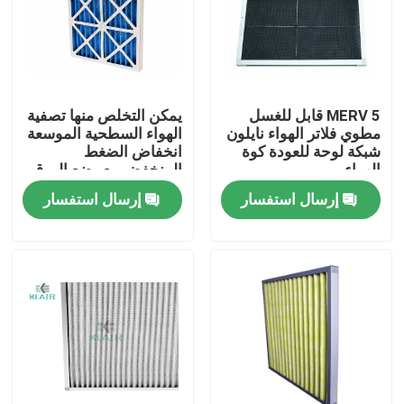
جولة في المعمل
مراقبة الجودة
MERV 5 قابل للغسل
يمكن التخلص منها تصفية
مطوي فلاتر الهواء نايلون
الهواء السطحية الموسعة
شبكة لوحة للعودة كوة
انخفاض الضغط
اتصل بنا
الهواء
المنخفض مع وضع الورق
المقوى الرطب
إرسال استفسار
إرسال استفسار
اطلب اقتباس
مرشحات الهواء حقيبة
مرشحات الهواء HVAC
HEPA هواء مرشح