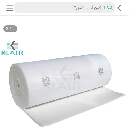
2
/
2