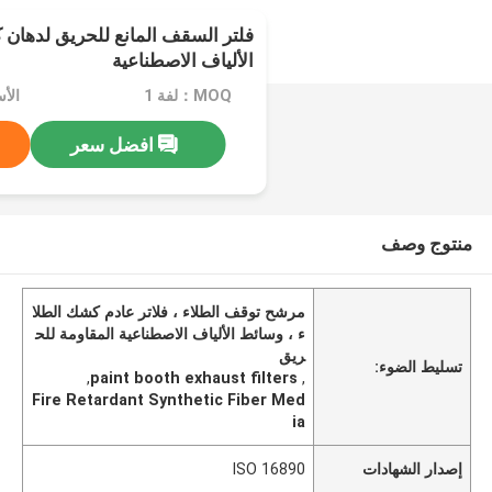
فلتر السقف المانع للحريق لدهان
الألياف الاصطناعية
MOQ：لفة 1
الأسعا
افضل سعر
منتوج وصف
مرشح توقف الطلاء ، فلاتر عادم كشك الطلا
ء ، وسائط الألياف الاصطناعية المقاومة للح
ريق
تسليط الضوء:
,
paint booth exhaust filters
,
Fire Retardant Synthetic Fiber Med
ia
إصدار الشهادات
ISO 16890